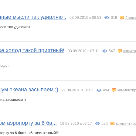
нные мысли так удивляют.
03.09.2010 в 08:53
619
4 ком
сли так удивляют.
е холод такой приятный!
03.09.2010 в 07:11
547
коммен
тный!
 шум океана засыпаем ;)
27.08.2010 в 18:05
494
комментир
ана засыпаем ;)
м аэропорту за 6 ба...
19.08.2010 в 07:17
526
комментир
орту за 6 баксов божественный!!!