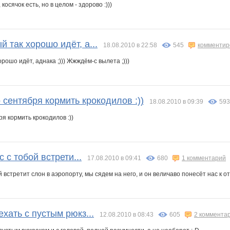
 косячок есть, но в целом - здорово :)))
 так хорошо идёт, а...
18.08.2010 в 22:58
545
комментир
рошо идёт, аднака ;))) Жжждём-с вылета ;)))
 сентября кормить крокодилов :))
18.08.2010 в 09:39
593
ря кормить крокодилов :))
с с тобой встрети...
17.08.2010 в 09:41
680
1 комментарий
бой встретит слон в аэропорту, мы сядем на него, и он величаво понесёт нас к о
ехать с пустым рюкз...
12.08.2010 в 08:43
605
2 коммента