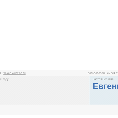
ca
:
xekca.www.nn.ru
пользователь имеет 
8 году
настоящее имя:
Евге