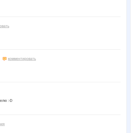
овать
комментировать
телю :-D
рия