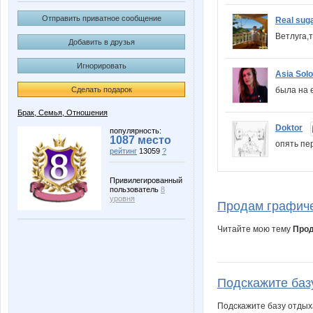
Отправить приватное сообщение
Real sug
Ветлуга,
Добавить в друзья
Игнорировать
Asia Solo
была на 
Сделать подарок
Брак, Семья, Отношения
Doktor
популярность:
1087 место
опять пе
рейтинг
13059
?
Привилегированный
пользователь
8
уровня
Продам графиче
Читайте мою тему
Прод
Подскажите базу
Подскажите базу отдыха