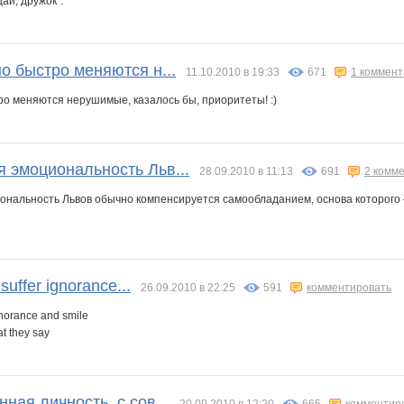
щай, дружок".
о быстро меняются н...
11.10.2010 в 19:33
671
1 коммен
ро меняются нерушимые, казалось бы, приоритеты! :)
 эмоциональность Льв...
28.09.2010 в 11:13
691
2 комм
нальность Львов обычно компенсируется самообладанием, основа которого –
 suffer ignorance...
26.09.2010 в 22:25
591
комментировать
ignorance and smile
at they say
ная личность, с сов...