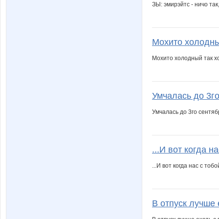
ЗЫ: эмирэйтс - ничо так,
Мохито холодный
Мохито холодный так хо
Умчалась до 3го
Умчалась до 3го сентяб
...И вот когда на
...И вот когда нас с то
В отпуск лучше 