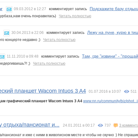
Подскажите базу отдыха
ar
09.03.2012 в 12:27
комментирует запись
турбаза,нам очень понравилась)
Читать полностью
Лежу на луне, курю в тиш
30.04.2013 в 22:06
комментирует запись
его концерте недавно ;)
Читать полностью
Там, где "извини" - "прощай
11.11.2010 в 09:48
комментирует запись
редергиваешь?! ;)
Читать полностью
ский планшет Wacom Intuos 3 A4
01.07.2016 в 10:07
511
ам графический планшет Wacom Intuos 3 A4
www.nn.ru/community/biz/phot...
 отдыха/пансионат и...
24.01.2011 в 00:17
737
3 коммент
/пансионат и иже с ними в живописном месте и чтобы не скучно :) Не спраши