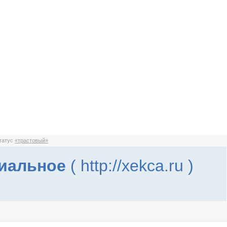
статус
«трастовый»
ниальное
( http://xekca.ru )