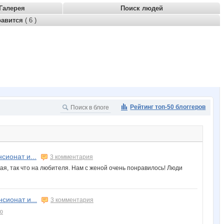
Галерея
Поиск людей
равится
( 6 )
Рейтинг топ-50 блоггеров
сионат и...
3 комментария
ая, так что на любителя. Нам с женой очень понравилось! Люди
сионат и...
3 комментария
ю