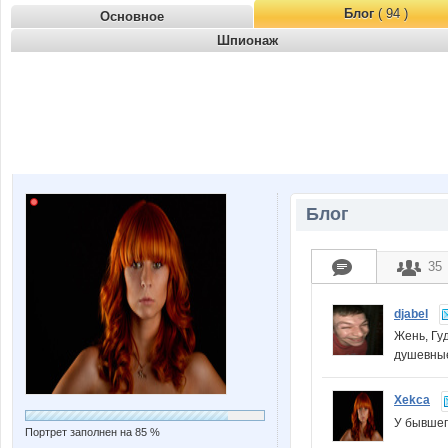
Блог
( 94 )
Основное
Шпионаж
Блог
35
djabel
Жень, Гу
душевные
Xekca
У бывшег
Портрет заполнен на 85 %