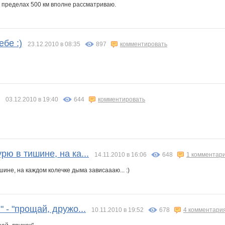
в пределах 500 км вполне рассматриваю.
бе :)
23.12.2010 в 08:35
897
комментировать
03.12.2010 в 19:40
644
комментировать
рю в тишине, на ка...
14.11.2010 в 16:06
648
1 комментар
шине, на каждом колечке дыма зависаааю... :)
" - "прощай, дружо...
10.11.2010 в 19:52
678
4 комментари