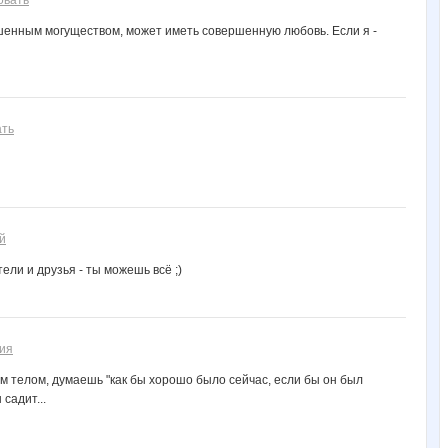
овать
енным могуществом, может иметь совершенную любовь. Если я -
ать
й
тели и друзья - ты можешь всё ;)
ия
м телом, думаешь "как бы хорошо было сейчас, если бы он был
садит...