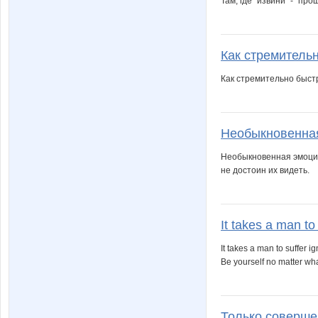
Там, где "извини" - "про
Как стремительн
Как стремительно быст
Необыкновенная
Необыкновенная эмоцио
не достоин их видеть.
It takes a man to
It takes a man to suffer 
Be yourself no matter wh
Только совершен