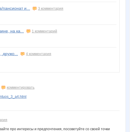
/пансионат и...
3 комментария
ине, на ка...
1 комментарий
, дружо...
4 комментария
комментировать
intuos_3_a4.html
ария
вайте про интересы и предпочтения, посоветуйте со своей точки