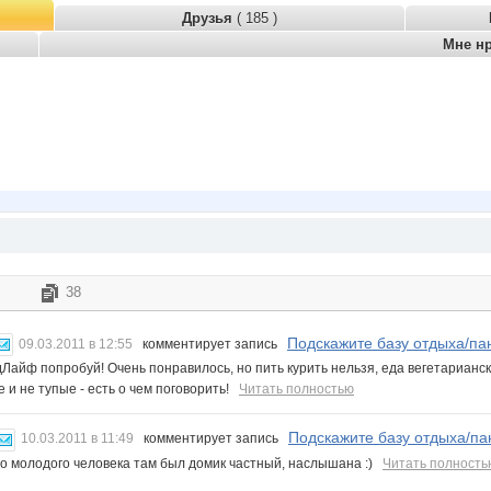
Друзья
( 185 )
Мне н
38
Подскажите базу отдыха/пан
09.03.2011 в 12:55
комментирует запись
дЛайф попробуй! Очень понравилось, но пить курить нельзя, еда вегетарианск
 и не тупые - есть о чем поговорить!
Читать полностью
Подскажите базу отдыха/пан
10.03.2011 в 11:49
комментирует запись
о молодого человека там был домик частный, наслышана :)
Читать полность