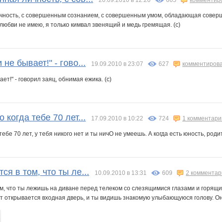
20.09.2010 в 12:20
665
комментир
чность, с совершенным сознанием, с совершенным умом, обладающая соверш
любви не имею, я только кимвал звенящий и медь гремящая. (с)
не бывает!" - гово...
19.09.2010 в 23:07
627
комментиров
ет!" - говорил заяц, обнимая ежика. (с)
 когда тебе 70 лет...
17.09.2010 в 10:22
724
1 комментари
тебе 70 лет, у тебя никого нет и ты ничО не умеешь. А когда есть юность, роди
ся в том, что ты ле...
10.09.2010 в 13:31
609
2 комментар
м, что ты лежишь на диване перед телеком со слезящимися глазами и горящи
ут открывается входная дверь, и ты видишь знакомую улыбающуюся голову. Он 